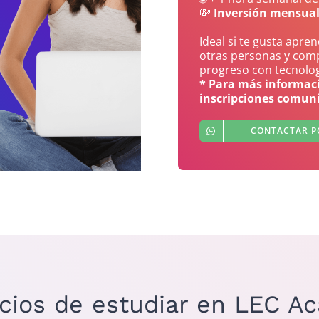
💸
Inversión mensual
Ideal si te gusta apre
otras personas y com
progreso con tecnolog
* Para más informa
inscripciones comuní
CONTACTAR P
icios de estudiar en LEC A