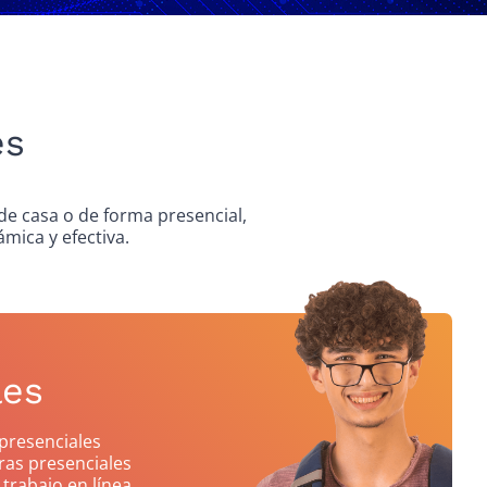
es
sde casa o de forma presencial,
mica y efectiva.
les
presenciales
ras presenciales
 trabajo en línea