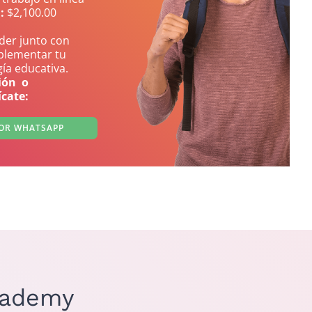
:
$2,100.00
nder junto con
plementar tu
ía educativa.
ción o
cate:
OR WHATSAPP
cademy