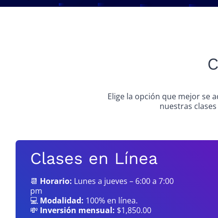
C
Elige la opción que mejor se a
nuestras clases
Clases en Línea
📆
Horario:
Lunes a jueves – 6:00 a 7:00
pm
💻
Modalidad:
100% en línea.
💸
Inversión mensual:
$1,850.00