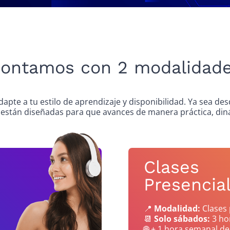
ontamos con 2 modalidad
dapte a tu estilo de aprendizaje y disponibilidad. Ya sea de
 están diseñadas para que avances de manera práctica, diná
Clases
Presencia
📍
Modalidad:
Clases 
📆
Solo sábados:
3 ho
🌐 + 1 hora semanal de