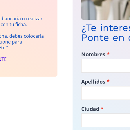
 bancaria o realizar
cen tu ficha.
¿Te inter
Ponte en 
cha, debes colocarla
rcione para
tc.”
Nombres
NTE
Apellidos
Ciudad