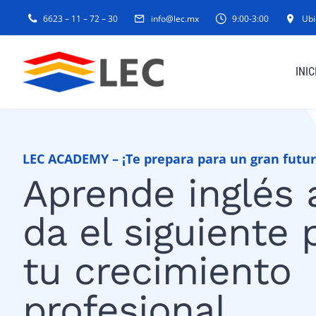
Skip
6623 – 11 – 72 – 30
info@lec.mx
9:00-3:00
Ubi
to
content
INIC
LEC ACADEMY –
¡Te prepara para un gran futu
Aprende inglés 
da el siguiente
tu crecimiento
profesional