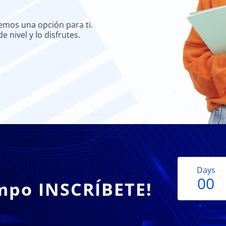
nemos una opción para ti.
 nivel y lo disfrutes.
Days
0
0
empo INSCRÍBETE!