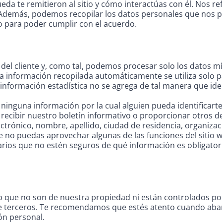
da te remitieron al sitio y cómo interactúas con él. Nos r
demás, podemos recopilar los datos personales que nos pro
ro para poder cumplir con el acuerdo.
del cliente y, como tal, podemos procesar solo los datos m
 información recopilada automáticamente se utiliza solo pa
a información estadística no se agrega de tal manera que ide
lar ninguna información por la cual alguien pueda identifica
as recibir nuestro boletín informativo o proporcionar otros 
trónico, nombre, apellido, ciudad de residencia, organiza
 no puedas aprovechar algunas de las funciones del sitio w
arios que no estén seguros de qué información es obligato
web que no son de nuestra propiedad ni están controlados 
d de terceros. Te recomendamos que estés atento cuando aban
ón personal.