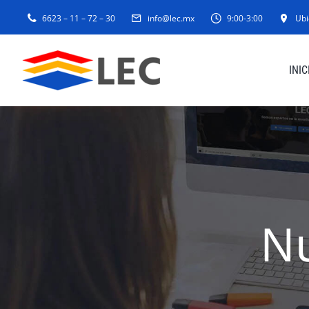
Skip
6623 – 11 – 72 – 30
info@lec.mx
9:00-3:00
Ubi
to
content
INIC
N