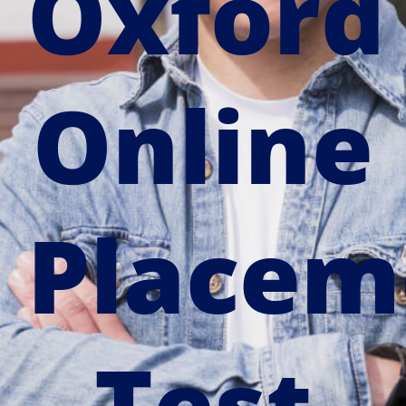
Oxford
CONTACTO
Online
INICIAR SESIÓN
Placem
Test