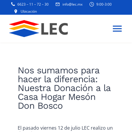
Skip
6623 – 11 – 72 – 30
info@lec.mx
9:00-3:00
to
Ubicación
content
Tog
Navi
INICIO
Nos sumamos para
PRODUCTOS Y SERVICIOS
hacer la diferencia:
Nuestra Donación a la
BLOG Y NOTICIAS
Casa Hogar Mesón
Don Bosco
EMPRESA
El pasado viernes 12 de julio LEC realizo un
ESR