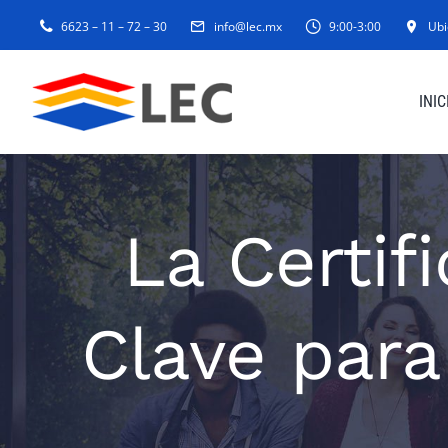
Skip
6623 – 11 – 72 – 30
info@lec.mx
9:00-3:00
Ubi
to
content
INIC
La Certif
Clave para