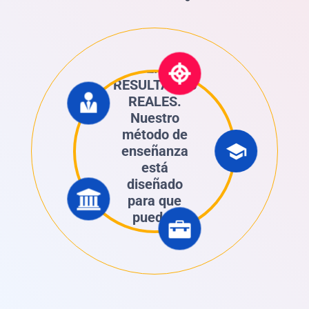
NOS
ENFOCAMOS
EN
RESULTADOS
REALES.
Nuestro
método de
enseñanza
está
diseñado
para que
puedas
comunicarte
en el mundo
real.