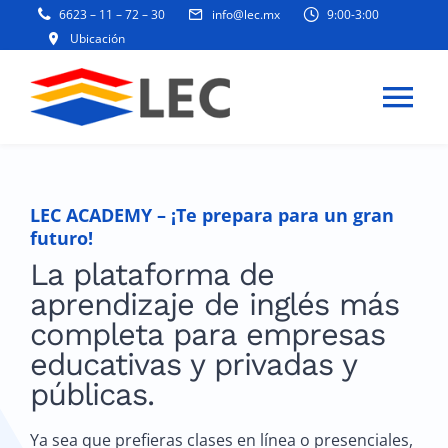
Skip
6623 – 11 – 72 – 30
info@lec.mx
9:00-3:00
to
Ubicación
content
Tog
Navi
INICIO
LEC ACADEMY –
¡Te prepara para un gran
futuro!
PRODUCTOS Y SERVICIOS
La plataforma de
aprendizaje de inglés más
BLOG Y NOTICIAS
completa para empresas
educativas y privadas y
EMPRESA
públicas.
Ya sea que prefieras clases en línea o presenciales,
ESR